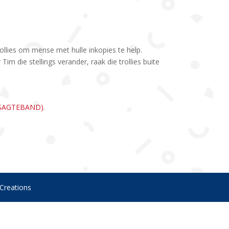
llies om mense met hulle inkopies te help.
Tim die stellings verander, raak die trollies buite
(SAGTEBAND)
.
 Creations